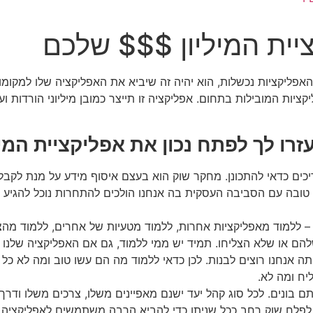
יית המיליון $$$ שלכם
 האפליקציות נכשלות, הוא יהיה זה שיביא את האפליקציה שלו למקומ
ות של אפל, היא תיהפך להיות בין 10 האפליקציות המובילות בתחום. אפליקציה זו תייצר כמובן מ
זרו לך לפתח נכון את אפליקציית המי
כים כדאי להתכונן. מחקר שוק הוא בעצם איסוף מידע על מנת לקבל 
 טובה עם הסביבה העסקית בה אנחנו הולכים להתחרות נוכל להגיע ל
– ללמוד מאפליקציות אחרות, ללמוד מטעיות של אחרים, ללמוד מהצ
ם או שלא הצליחו. תמיד יש ממי ללמוד, גם אם האפליקציה שלנו הי
תה אנחנו רוצים לבנות. לכן כדאי ללמוד מה הם עשו טוב ומה לא כ
יח ומה לא.
 בונים. לכל סוג קהל יעד ישנם מאפיינים משלו, צרכים משלו ודרך 
ן לפלח שוק רחב ככל שניתן כדי להביא הרבה משתמשים לאפליקציה 