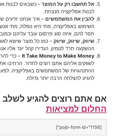
אל תחשבו רק על המוצר
– כשבאים לבנות אפל
לבנות אפליקציה מנצחת.
להבין את המשתמשים
– איך אנחנו יודעים ש
השימוש באפליקציה, מתי היא נופלת, מתי אנ
חסר להם, איזה סוג פרסום עובד עליהם וכמובן
שיווק, שיווק, שיווק
– כמו כל מוצר שיוצא לאוו
ההשקעה תרד לטמיון. הגדירו קהל יעד אליו אנ
It Take Money to Make Money
– כדי להרו
לשווקים אליהם אתם רוצים לחדור. הרחיבו א
ההתנהגויות של המשתמשים באפליקציה. לפעמ
להגיע להצלחה הרבה יותר גדולה.
אם אתם רוצים להגיע לשלב ה
החלום למציאות
[pojo-form id="1156"]