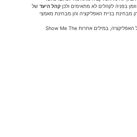
זמן בפניה לקהלים לא מתאימים ולכן
קהל היעד
של
ת התהליך (flow) שהמשתמש עובר באפליקציה, הן מבחינת בניית האפליקציה והן מבחינת מאמצי
– עוד לפני שהתחלנו לכתוב שורת קוד אחת, אנחנו צריכים לבחור את המודל העסקי של האפליקציה, במילים אחרות Show Me The