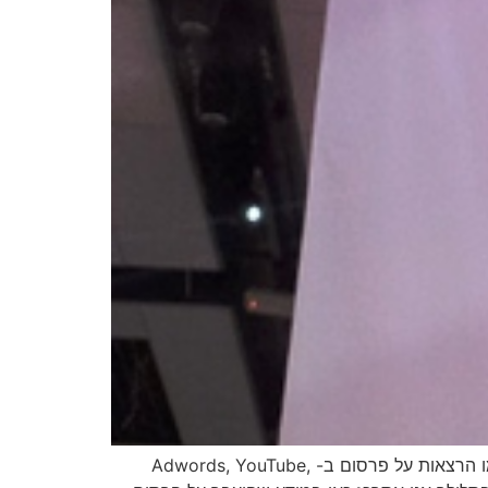
ביום רביעי ה- 21.03.2012 נערך אירוע של גוגל עבור משווקים ומפרסמים Google Engage 2012. במהלך היום התקיימו הרצאות על פרסום ב- Adwords, YouTube,