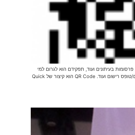
, פרסומות בעיתונים ועוד, תפקידם הוא לגרום למי
שרואה אותם לסרוק אותם בעזרת הטלפון הסלולרי שלו ולהגיע לעמוד אינטרנט כלשהו בו הוא מקבל מידע/פרטים/מבצעים/טופס רישום ועוד. QR Code הוא קיצור של Quick