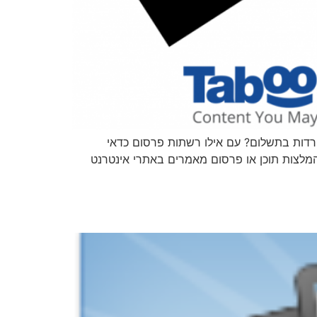
רדות בתשלום? עם אילו רשתות פרסום כדאי
ום מובילות שאני עובד איתם בארץ ובחו"ל Taboola/ Outbrain – פלטפורמת המלצות תוכן או פרסום מאמרים באתרי אינטרנט