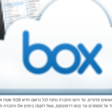
חברת box.com מספקת שט
על מסמכים וכו' (כמו דרופבוקס, גוגול דוקס) בימים אלו החברה 