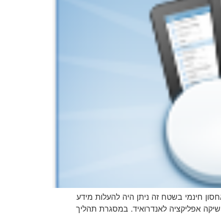
ח אחסון עבור עסקים ואנשים פרטיים. עד היום החברה נתנה לכל נרשם חדש 5GB שטח אחסון חינמי בשטח זה ניתן היה להעלות מידע
השיקה אפליקציה לאנדרואיד. במסגרת תהליך