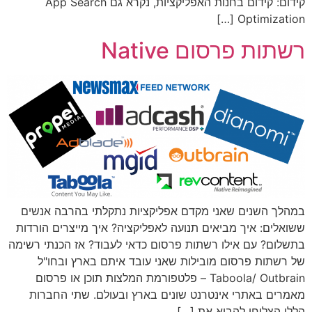
קידום: קידום בחנות האפליקציות, נקרא גם App Search
Optimization […]
רשתות פרסום Native
במהלך השנים שאני מקדם אפליקציות נתקלתי בהרבה אנשים
ששואלים: איך מביאים תנועה לאפליקציה? איך מייצרים הורדות
בתשלום? עם אילו רשתות פרסום כדאי לעבוד? אז הכנתי רשימה
של רשתות פרסום מובילות שאני עובד איתם בארץ ובחו"ל
Taboola/ Outbrain – פלטפורמת המלצות תוכן או פרסום
מאמרים באתרי אינטרנט שונים בארץ ובעולם. שתי החברות
הללו הצליחו להביא את […]