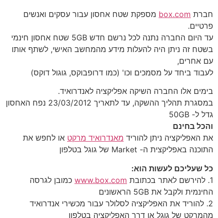
חברת
box.com
מספקת שטח אחסון עבור עסקים ואנשים
פרטיים.
עד היום החברה נתנה לכל נרשם חדש 5GB שטח אחסון חינמי
בשטח זה ניתן היה להעלות מידע מהמחשב האישי, לשתף אותו
עם אחרים,
לעבוד ביחד על מסמכים וכו' (כמו דרופבוקס, גוגול דוקס)
בימים אלו החברה השיקה אפליקציה לאנדרואיד.
במסגרת תהליך ההשקה, עד לתאריך 23/03/2012 נפח האחסון
גדל ל- 50GB
והכל בחינם
את האפליקציה ניתן להוריד
מאנדרואיד מרקט
או לחפש את
התוכנה באפליקצית ה- Market של גוגל בטלפון
כל שעליכם לעשות הוא:
1. להירשם לאתר בכתובת
www.box.com
כמובן לגרסה
החינמית ולקבל את 5GB הראשונים
2. להוריד את האפליקציה לסלולר עבור מכשירי אנדרואיד
מהמרקט של גוגל או דרך האפליקציה בטלפון